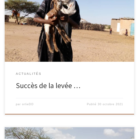
MERCI POUR VOTRE GENEROSITE ……LES HABITANTS ONT
RETROUVE LE SOURIRE ! Nous ne pouvons que nous émouvoir de
votre solidarité et ce formidable élan […]
ACTUALITÉS
Succès de la levée …
par
orlieDD
Publié
30 octobre 2021