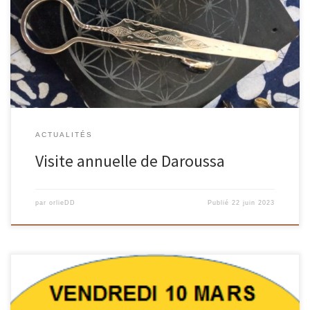
Daroussa a posé le pied à Charles de Gaule le 11 juin, et a trouvé
son chemin grâce à notre amie Edith. […]
ACTUALITÉS
Visite annuelle de Daroussa
par
orlieDD
Publié
22 juin 2023