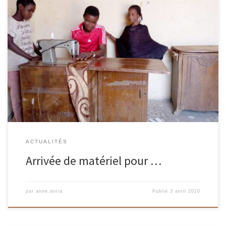
Depuis plus de 3 ans nous essayions d’envoyer du matériel pour
l’association du village de T. Fin septembre 2019, nous lui trouvions
[…]
ACTUALITÉS
Arrivée de matériel pour …
par
anne.doria
Publié
3 avril 2020