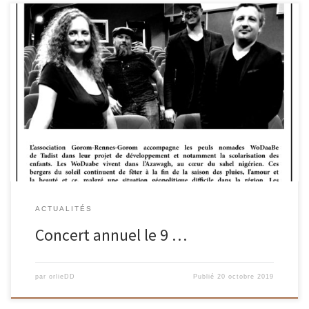
Agatha Krwawnik Quartet, le 9 novembre 2019, à 20H30, à Saint-
Jacques de Lalande. Les bénéfices seront reversés au profit des
enfants de […]
ACTUALITÉS
Concert annuel le 9 …
par
orlieDD
Publié
20 octobre 2019