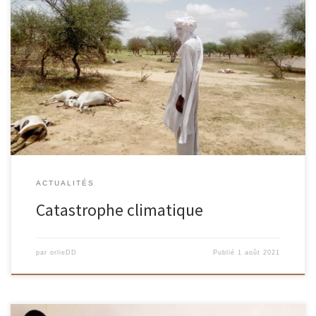
Une terrible tragédie a frappé le village des peuls dans la nuit du
20 au 21 juillet, 157 chèvres ont été tuées […]
ACTUALITÉS
Catastrophe climatique
par
orlieDD
Publié
1 août 2021