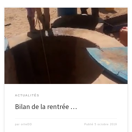
En Octobre 2019, nous commençons une nouvelle période, après
le séjour de notre ami parmi nous du 9 mai au 29 juillet, […]
ACTUALITÉS
Bilan de la rentrée …
par
orlieDD
Publié
5 octobre 2019